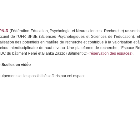
EPN-R
(Fédération Education, Psychologie et Neurosciences- Recherche) rassemb
ccueil de l'UFR SPSE (Sciences Psychologiques et Sciences de l'Education). E
alisation des potentiels en matière de recherche et contribue à la valorisation et 
et/ou interdisciplinaire de haut niveau. Une plateforme de recherche, l'Espace Ré
 RDC du bâtiment René et Bianka Zazzo (Bâtiment C)
(réservation des espaces)
.
 Scelles en vidéo
ipements et les possibilités offerts par cet espace.