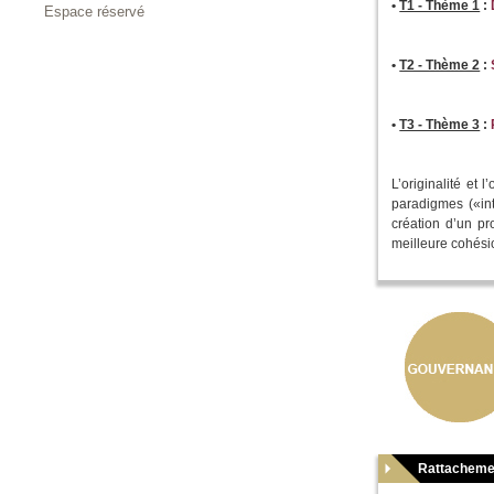
•
T1 - Thème 1
:
Espace réservé
•
T2 - Thème 2
:
•
T3 - Thème 3
:
L’originalité et 
paradigmes («int
création d’un pr
meilleure cohési
Rattacheme